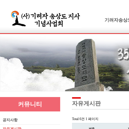
기려자송상
기려수필
연보 및 가계
기려수필집필
생애와사상
유묵과유품
연혁지
추모의글
자유게시판
커뮤니티
Total 0건
1 페이지
공지사항
자유게시판
번호