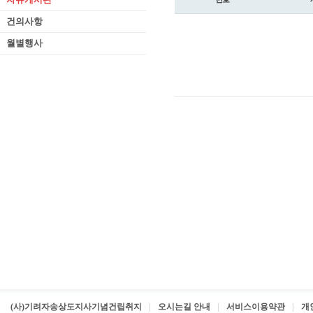
건의사항
월별행사
(사)기려자송상도지사기념건립취지
오시는길 안내
서비스이용약관
개