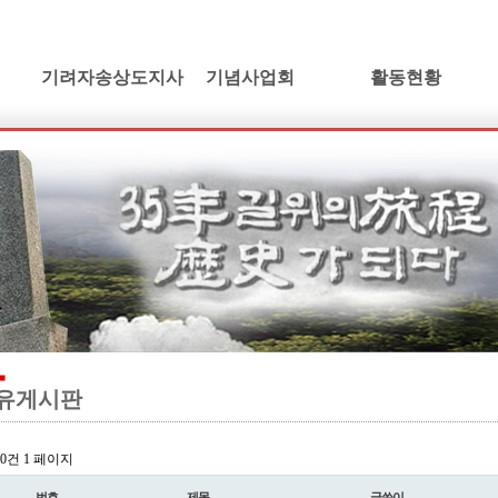
기려자송상도지사
기념사업회
활동현황
기려수필
건립취지
활동소식
연보 및 가계도
인사말
학술발표회논단
기려수필집필동기
정관 및 조직도
동영상갤러리
생애와사상
임원현황
소설/기려수필
유묵과유품
사업계획
만화/기려수필
연혁지
정기총회자료
드라마/기려수필
추모의글
오시는길
오페라/기려수필
유게시판
l 0건
1 페이지
번호
제목
글쓴이