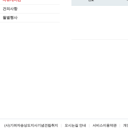
건의사항
월별행사
(사)기려자송상도지사기념건립취지
오시는길 안내
서비스이용약관
개