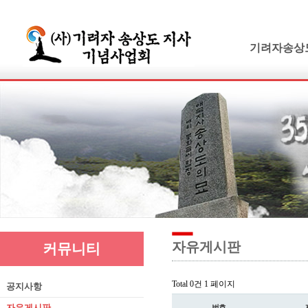
기려자송상
기려수필
연보 및 가계
기려수필집필
생애와사상
유묵과유품
연혁지
추모의글
자유게시판
커뮤니티
Total 0건
1 페이지
공지사항
자유게시판
번호