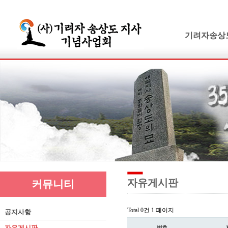
기려자송상
기려수필
연보 및 가계
기려수필집필
생애와사상
유묵과유품
연혁지
추모의글
자유게시판
커뮤니티
Total 0건
1 페이지
공지사항
자유게시판
번호