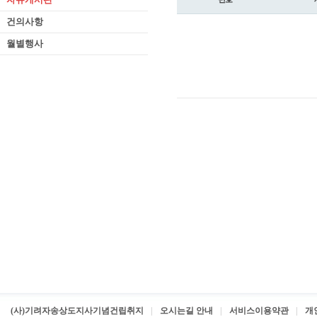
건의사항
월별행사
(사)기려자송상도지사기념건립취지
오시는길 안내
서비스이용약관
개