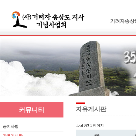
기려자송상
기려수필
연보 및 가계
기려수필집필
생애와사상
유묵과유품
연혁지
추모의글
자유게시판
커뮤니티
Total 0건
1 페이지
공지사항
자유게시판
번호