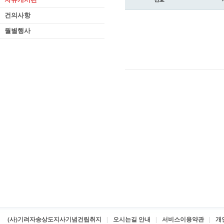
건의사항
월별행사
(사)기려자송상도지사기념건립취지
오시는길 안내
서비스이용약관
개