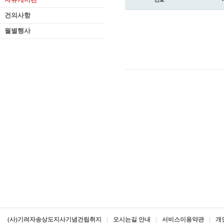
건의사항
월별행사
(사)기려자송상도지사기념건립취지
오시는길 안내
서비스이용약관
개