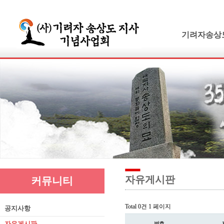
기려자송상
기려수필
연보 및 가계
기려수필집필
생애와사상
유묵과유품
연혁지
추모의글
자유게시판
커뮤니티
Total 0건
1 페이지
공지사항
자유게시판
번호