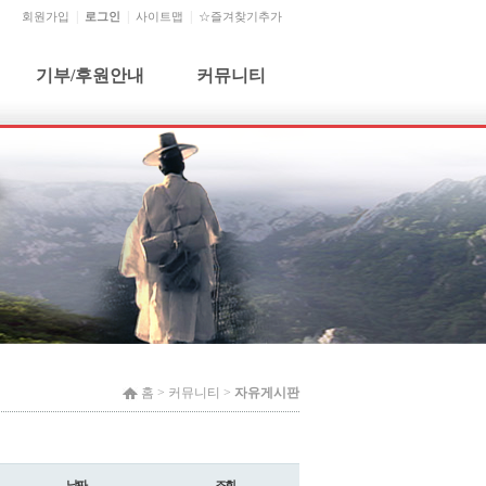
회원가입
로그인
사이트맵
☆즐겨찾기추가
기부/후원안내
커뮤니티
기부단체 및 개인
공지사항
기부금 신청 및 문의
자유게시판
기부금사용내역
건의사항
월별행사
홈 >
커뮤니티
>
자유게시판
날짜
조회