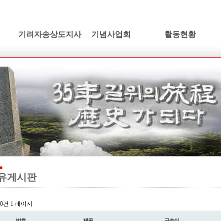
기려자송상도지사
기념사업회
활동현황
기려수필
건립취지
활동소식
연보 및 가계도
인사말
학술발표회논단
기려수필집필동기
정관 및 조직도
동영상갤러리
생애와사상
임원현황
소설/기려수필
유묵과유품
사업계획
만화/기려수필
연혁지
정기총회자료
드라마/기려수필
추모의글
오시는길
오페라/기려수필
유게시판
l 0건
1 페이지
번호
제목
글쓴이