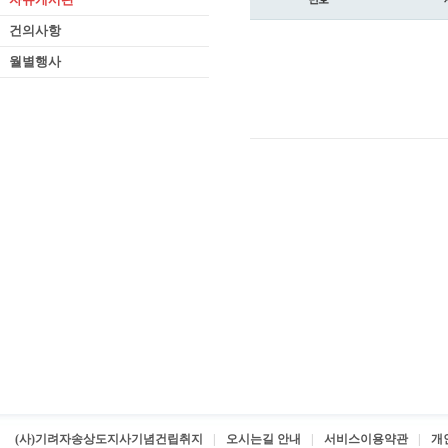
건의사항
월별행사
(사)기려자송상도지사기념건립취지
오시는길 안내
서비스이용약관
개