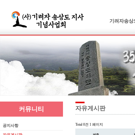
기려자송상
기려수필
연보 및 가계
기려수필집필
생애와사상
유묵과유품
연혁지
추모의글
자유게시판
커뮤니티
Total 0건
1 페이지
공지사항
자유게시판
번호