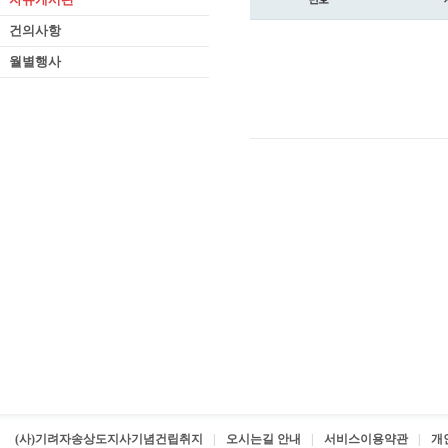
건의사항
월별행사
(사)기려자송상도지사기념건립취지
오시는길 안내
서비스이용약관
개