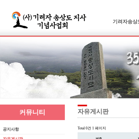
기려자송상
기려수필
연보 및 가계
기려수필집필
생애와사상
유묵과유품
연혁지
추모의글
자유게시판
커뮤니티
Total 0건
1 페이지
공지사항
자유게시판
번호