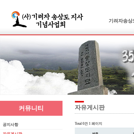
기려자송상
기려수필
연보 및 가계
기려수필집필
생애와사상
유묵과유품
연혁지
추모의글
자유게시판
커뮤니티
Total 0건
1 페이지
공지사항
자유게시판
번호