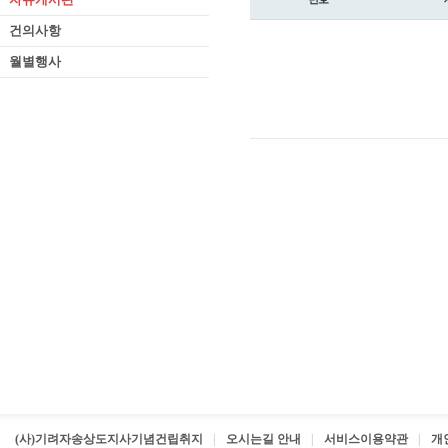
건의사항
월별행사
(사)기려자송상도지사기념건립취지
오시는길 안내
서비스이용약관
개