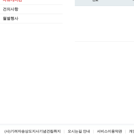
건의사항
월별행사
(사)기려자송상도지사기념건립취지
오시는길 안내
서비스이용약관
개