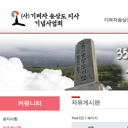
기려자송상
기려수필
연보 및 가계
기려수필집필
생애와사상
유묵과유품
연혁지
추모의글
자유게시판
커뮤니티
Total 0건
1 페이지
공지사항
자유게시판
번호