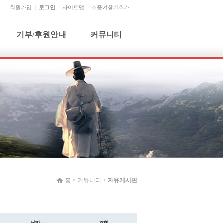
회원가입
로그인
사이트맵
☆즐겨찾기추가
기부/후원안내
커뮤니티
기부단체 및 개인
공지사항
기부금 신청 및 문의
자유게시판
기부금사용내역
건의사항
월별행사
홈 >
커뮤니티
>
자유게시판
날짜
조회