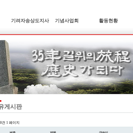
기려자송상도지사
기념사업회
활동현황
기려수필
건립취지
활동소식
연보 및 가계도
인사말
학술발표회논단
기려수필집필동기
정관 및 조직도
동영상갤러리
생애와사상
임원현황
소설/기려수필
유묵과유품
사업계획
만화/기려수필
연혁지
정기총회자료
드라마/기려수필
추모의글
오시는길
오페라/기려수필
유게시판
l 0건
1 페이지
번호
제목
글쓴이