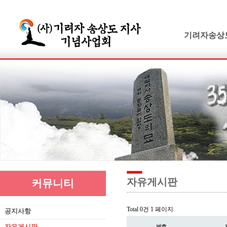
기려자송상
기려수필
연보 및 가계
기려수필집필
생애와사상
유묵과유품
연혁지
추모의글
자유게시판
커뮤니티
Total 0건
1 페이지
공지사항
자유게시판
번호