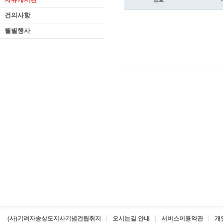
건의사항
월별행사
(사)기려자송상도지사기념건립취지
오시는길 안내
서비스이용약관
개