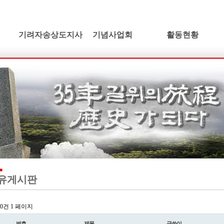
기려자송상도지사
기념사업회
활동현황
기려수필
건립취지
활동소식
연보 및 가계도
인사말
학술발표회논단
기려수필집필동기
정관 및 조직도
동영상갤러리
생애와사상
임원현황
소설/기려수필
유묵과유품
사업계획
만화/기려수필
연혁지
정기총회자료
드라마/기려수필
추모의글
오시는길
오페라/기려수필
유게시판
l 0건
1 페이지
번호
제목
글쓴이