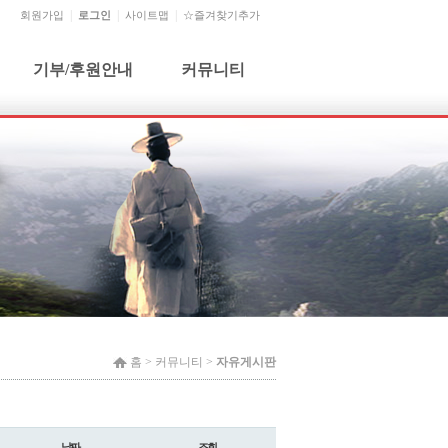
회원가입
로그인
사이트맵
☆즐겨찾기추가
기부/후원안내
커뮤니티
기부단체 및 개인
공지사항
기부금 신청 및 문의
자유게시판
기부금사용내역
건의사항
월별행사
홈 >
커뮤니티
>
자유게시판
날짜
조회