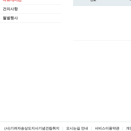
건의사항
월별행사
(사)기려자송상도지사기념건립취지
오시는길 안내
서비스이용약관
개