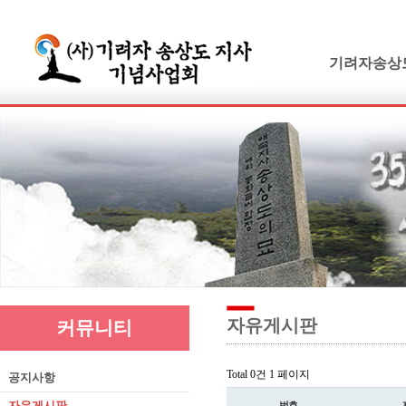
기려자송상
기려수필
연보 및 가계
기려수필집필
생애와사상
유묵과유품
연혁지
추모의글
자유게시판
커뮤니티
Total 0건
1 페이지
공지사항
자유게시판
번호