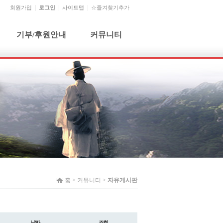
회원가입
로그인
사이트맵
☆즐겨찾기추가
기부/후원안내
커뮤니티
기부단체 및 개인
공지사항
기부금 신청 및 문의
자유게시판
기부금사용내역
건의사항
월별행사
홈 >
커뮤니티
>
자유게시판
날짜
조회