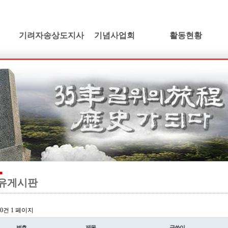
기려자송상도지사
기념사업회
활동현황
기려수필
건립취지
활동소식
연보 및 가계도
인사말
학술발표회논단
기려수필집필동기
정관 및 조직도
동영상갤러리
생애와사상
임원현황
소설/기려수필
유묵과유품
사업계획
만화/기려수필
연혁지
정기총회자료
드라마/기려수필
추모의글
오시는길
오페라/기려수필
유게시판
l 0건
1 페이지
번호
제목
글쓴이