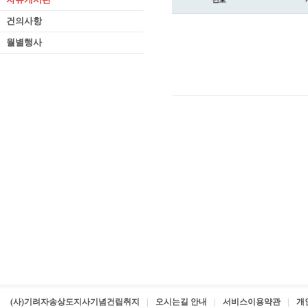
건의사항
월별행사
(사)기려자송상도지사기념건립취지
오시는길 안내
서비스이용약관
개