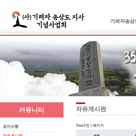
기려자송상
기려수필
연보 및 가계
기려수필집필
생애와사상
유묵과유품
연혁지
추모의글
자유게시판
커뮤니티
Total 0건
1 페이지
공지사항
자유게시판
번호