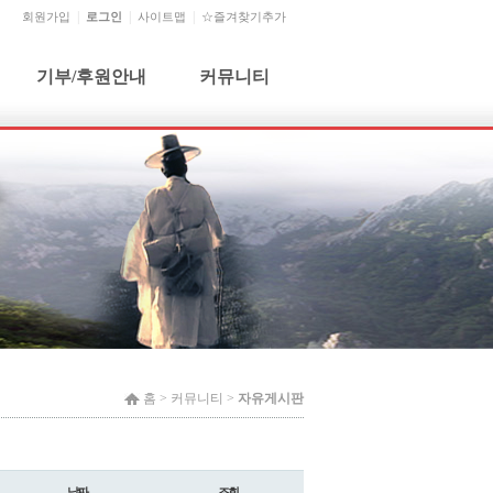
회원가입
로그인
사이트맵
☆즐겨찾기추가
기부/후원안내
커뮤니티
기부단체 및 개인
공지사항
기부금 신청 및 문의
자유게시판
기부금사용내역
건의사항
월별행사
홈 >
커뮤니티
>
자유게시판
날짜
조회