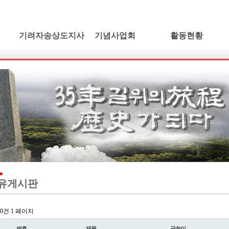
기려자송상도지사
기념사업회
활동현황
기려수필
건립취지
활동소식
연보 및 가계도
인사말
학술발표회논단
기려수필집필동기
정관 및 조직도
동영상갤러리
생애와사상
임원현황
소설/기려수필
유묵과유품
사업계획
만화/기려수필
연혁지
정기총회자료
드라마/기려수필
추모의글
오시는길
오페라/기려수필
유게시판
l 0건
1 페이지
번호
제목
글쓴이