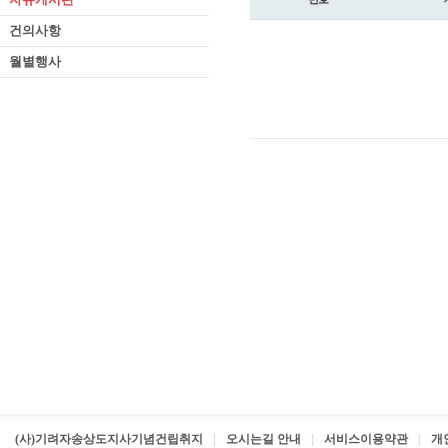
건의사항
월별행사
(사)기려자송상도지사기념건립취지
오시는길 안내
서비스이용약관
개