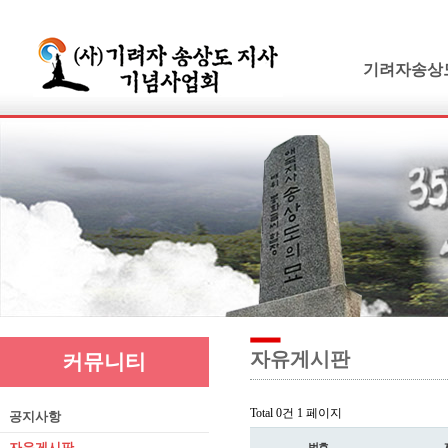
기려자송상
기려수필
연보 및 가계
기려수필집필
생애와사상
유묵과유품
연혁지
추모의글
자유게시판
커뮤니티
Total 0건
1 페이지
공지사항
자유게시판
번호