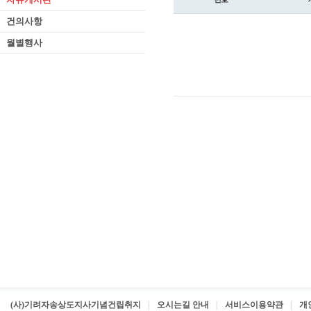
건의사항
월별행사
(사)기려자송상도지사기념건립취지
오시는길 안내
서비스이용약관
개