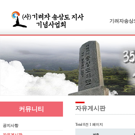
기려자송상
기려수필
연보 및 가계
기려수필집필
생애와사상
유묵과유품
연혁지
추모의글
자유게시판
커뮤니티
Total 0건
1 페이지
공지사항
자유게시판
번호