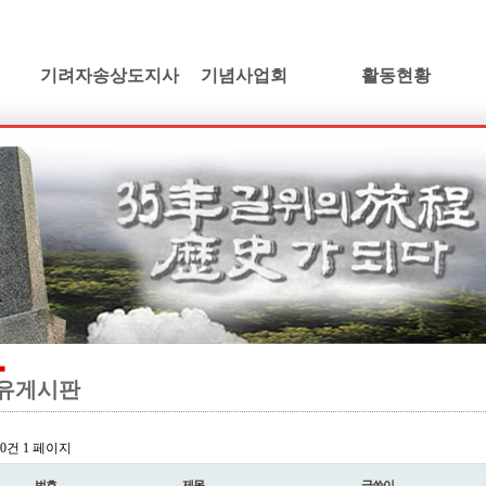
기려자송상도지사
기념사업회
활동현황
기려수필
건립취지
활동소식
연보 및 가계도
인사말
학술발표회논단
기려수필집필동기
정관 및 조직도
동영상갤러리
생애와사상
임원현황
소설/기려수필
유묵과유품
사업계획
만화/기려수필
연혁지
정기총회자료
드라마/기려수필
추모의글
오시는길
오페라/기려수필
유게시판
l 0건
1 페이지
번호
제목
글쓴이