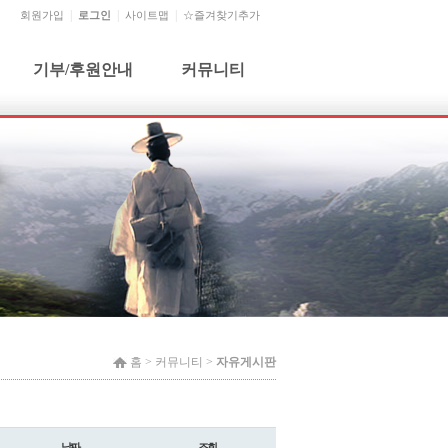
회원가입
로그인
사이트맵
☆즐겨찾기추가
기부/후원안내
커뮤니티
기부단체 및 개인
공지사항
기부금 신청 및 문의
자유게시판
기부금사용내역
건의사항
월별행사
홈 >
커뮤니티
>
자유게시판
날짜
조회