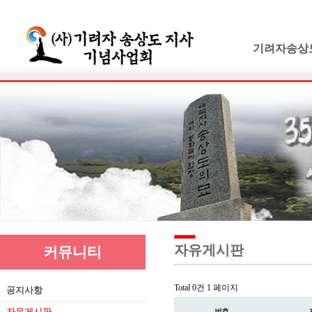
기려자송상
기려수필
연보 및 가계
기려수필집필
생애와사상
유묵과유품
연혁지
추모의글
자유게시판
커뮤니티
Total 0건
1 페이지
공지사항
자유게시판
번호