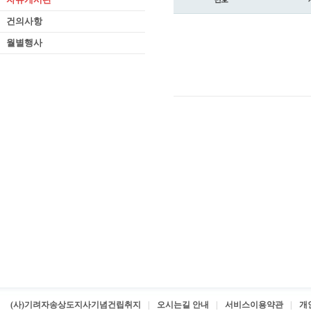
건의사항
월별행사
(사)기려자송상도지사기념건립취지
오시는길 안내
서비스이용약관
개