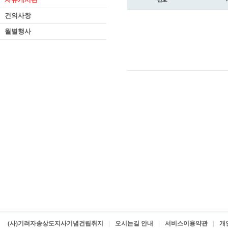
건의사항
월별행사
(사)기려자송상도지사기념건립취지
오시는길 안내
서비스이용약관
개