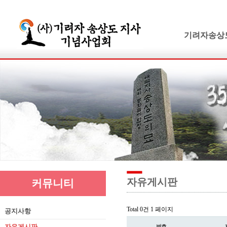
기려자송상
기려수필
연보 및 가계
기려수필집필
생애와사상
유묵과유품
연혁지
추모의글
자유게시판
커뮤니티
Total 0건
1 페이지
공지사항
자유게시판
번호