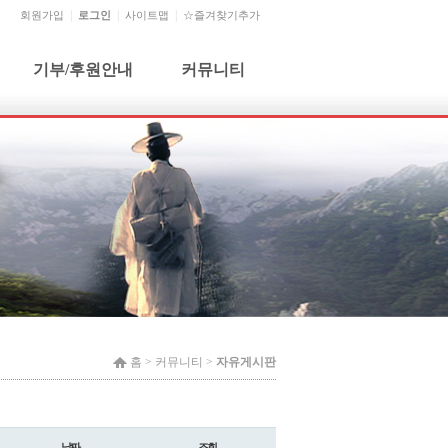
회원가입
로그인
사이트맵
☆즐겨찾기추가
기부/후원안내
커뮤니티
기부단체 및 개인
공지사항
기부금 신청 및 문의
자유게시판
기부금사용내역
건의사항
월별행사
홈 >
커뮤니티
>
자유게시판
날짜
조회