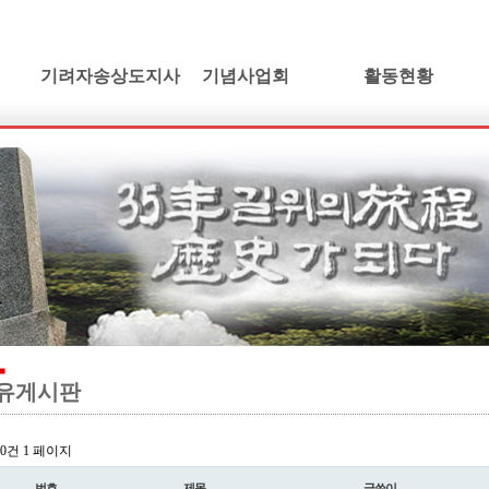
기려자송상도지사
기념사업회
활동현황
기려수필
건립취지
활동소식
연보 및 가계도
인사말
학술발표회논단
기려수필집필동기
정관 및 조직도
동영상갤러리
생애와사상
임원현황
소설/기려수필
유묵과유품
사업계획
만화/기려수필
연혁지
정기총회자료
드라마/기려수필
추모의글
오시는길
오페라/기려수필
유게시판
l 0건
1 페이지
번호
제목
글쓴이