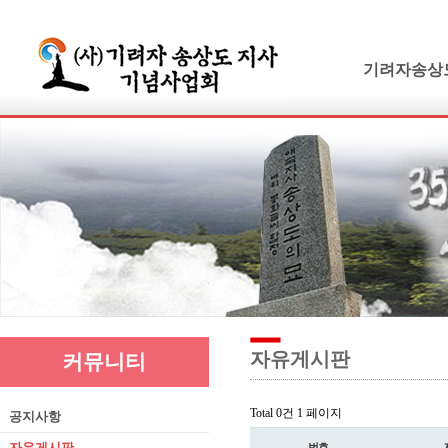
기려자송상
기려수필
연보 및 가계
기려수필집필
생애와사상
유묵과유품
연혁지
추모의글
자유게시판
커뮤니티
Total 0건
1 페이지
공지사항
자유게시판
번호