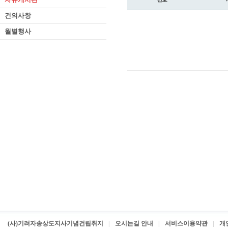
건의사항
월별행사
(사)기려자송상도지사기념건립취지
오시는길 안내
서비스이용약관
개