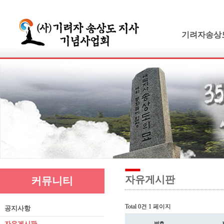
기려자송상
기려수필
연보 및 가계
기려수필집필
생애와사상
유묵과유품
연혁지
추모의글
자유게시판
커뮤니티
Total 0건
1 페이지
공지사항
자유게시판
번호