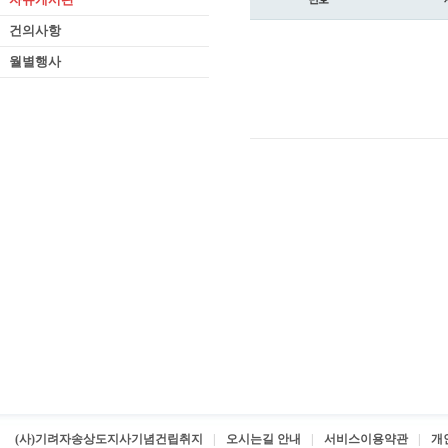
건의사항
월별행사
(사)기려자송상도지사기념건립취지
오시는길 안내
서비스이용약관
개