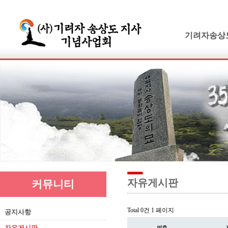
기려자송상
기려수필
연보 및 가계
기려수필집필
생애와사상
유묵과유품
연혁지
추모의글
자유게시판
커뮤니티
Total 0건
1 페이지
공지사항
자유게시판
번호