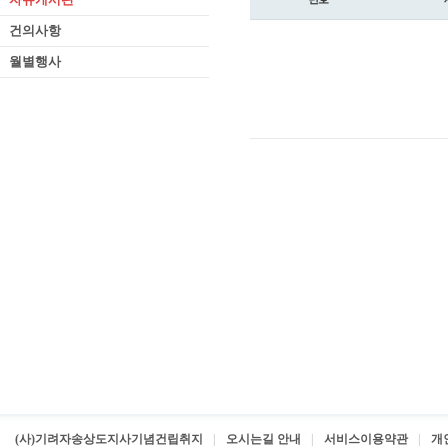
건의사항
월별행사
(사)기려자송상도지사기념건립취지
오시는길 안내
서비스이용약관
개