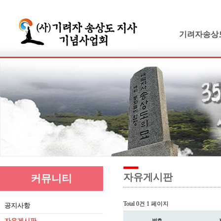
기려자송상
기려수필
연보 및 가계
기려수필집필
생애와사상
유묵과유품
연혁지
추모의글
자유게시판
커뮤니티
Total 0건
1 페이지
공지사항
자유게시판
번호