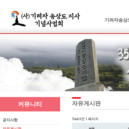
기려자송상
기려수필
연보 및 가계
기려수필집필
생애와사상
유묵과유품
연혁지
추모의글
자유게시판
커뮤니티
Total 0건
1 페이지
공지사항
자유게시판
번호