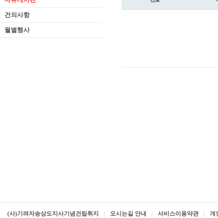
건의사항
월별행사
(사)기려자송상도지사기념건립취지
오시는길 안내
서비스이용약관
개