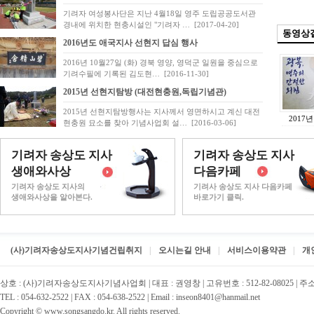
기려자 여성봉사단은 지난 4월18일 영주 도립공공도서관
경내에 위치한 현충시설인 "기려자 …
[2017-04-20]
동영상
2016년도 애국지사 선현지 답심 행사
2016년 10월27일 (화) 경북 영양, 영덕군 일원을 중심으로
기려수필에 기록된 김도현…
[2016-11-30]
2015년 선현지탐방 (대전현충원,독립기념관)
2015년 선현지탐방행사는 지사께서 영면하시고 계신 대전
2017
현충원 묘소를 찾아 기념사업회 설…
[2016-03-06]
기려자 송상도 지사
기려자 송상도 지사
생애와사상
다음카페
기려자 송상도 지사의
기려사 송상도 지사 다음카페
생애와사상을 알아본다.
바로가기 클릭.
(사)기려자송상도지사기념건립취지
오시는길 안내
서비스이용약관
개
상호 : (사)기려자송상도지사기념사업회 | 대표 : 권영창 | 고유번호 : 512-82-08025 | 
TEL : 054-632-2522 | FAX : 054-638-2522 | Email : inseon8401@hanmail.net
Copyright © www.songsangdo.kr. All rights reserved.