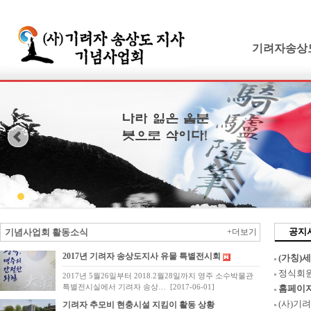
기려자송상
기려수필
연보 및 가계
기려수필집필
생애와사상
유묵과유품
연혁지
추모의글
공지
기념사업회 활동소식
+더보기
2017년 기려자 송상도지사 유물 특별전시회
(가칭)
정식회
2017년 5월26일부터 2018.2월28일까지 영주 소수박물관
특별전시실에서 기려자 송상…
[2017-06-01]
홈페이지
(사)기
기려자 추모비 현충시설 지킴이 활동 상황